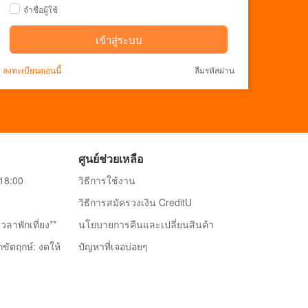
จำชื่อผู้ใช้
เข้าสู่ระบบ
ลงทะเบียนตอนนี้
ลืมรหัสผ่าน
ศูนย์ช่วยเหลือ
-18:00
วิธีการใช้งาน
วิธีการสมัครวงเงิน CreditU
วลาพักเที่ยง**
นโยบายการคืนและเปลี่ยนสินค้า
กขัตฤกษ์: งดให้
ปํญหาที่เจอบ่อยๆ