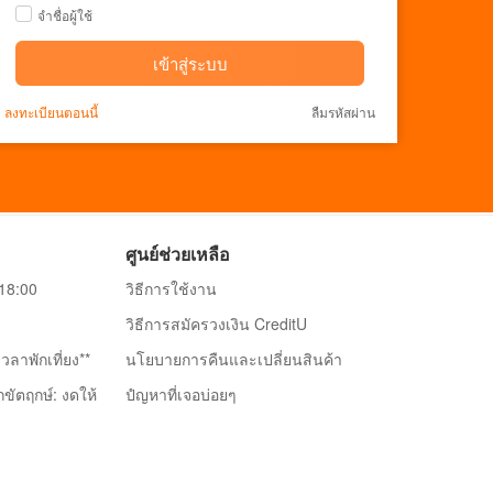
จำชื่อผู้ใช้
เข้าสู่ระบบ
ลงทะเบียนตอนนี้
ลืมรหัสผ่าน
ศูนย์ช่วยเหลือ
-18:00
วิธีการใช้งาน
วิธีการสมัครวงเงิน CreditU
วลาพักเที่ยง**
นโยบายการคืนและเปลี่ยนสินค้า
กขัตฤกษ์: งดให้
ปํญหาที่เจอบ่อยๆ